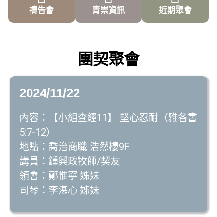
禱告會
青崇資訊
近期聚會
團契聚會
2024/11/22
內容：【小組查經11】 堅心忍耐（雅各書
5:7-12）
地點：喬治商職 浩然樓9F
講員：鍾興政牧師/契友
領會：鄭惟寧 姊妹
司琴：李湛心 姊妹