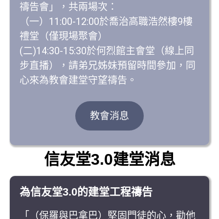
禱告會」，共兩場次：
（一）11:00-12:00於喬治高職浩然樓9樓
禮堂（僅現場聚會）
(二)14:30-15:30於何烈館主會堂（線上同
步直播），請弟兄姊妹預留時間參加，同
心來為教會建堂守望禱告。
教會消息
信友堂3.0建堂消息
為信友堂3.0的建堂工程禱告
「（保羅與巴拿巴）堅固門徒的心，勸他