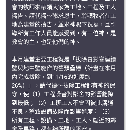
會的牧師來帶領大家為工地、工程及工人
禱告。請代禱～懇求恩主，聆聽牧者在工
地為建堂的禱告，並求神賜下祝福，且引
導所有工作人員能感受到，有一位神，是
教會的主，也是他們的神。
本月建堂主要工程就是「拔除會影響連續
壁與地中壁施作的舊預壘樁（計畫在本月
內完成拔除，到11/16的進度約
26%）」，請代禱～拔除工程都有神的保
守，使（1）工程噪音對鄰舍的影響能降
到最低；（2）工班工人不會因彼此溝通
不良，導致設備故障而影響進度；（3）
所有工程、設備、工地、工人、臨近的鄰
舍及馬路，都有神所賜的平安。