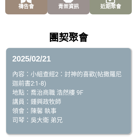
禱告會
青崇資訊
近期聚會
團契聚會
2025/02/21
內容：小組查經2：討神的喜歡(帖撒羅尼
迦前書2:1-8)
地點：喬治商職 浩然樓 9F
講員：鍾興政牧師
領會：陳馨 執事
司琴：吳大衛 弟兄