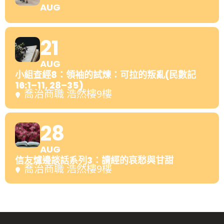
AUG
21
AUG
小組查經8：領袖的試煉：可拉的叛亂(民數記
16:1–11, 28–35)
喬治商職 浩然樓9樓
28
AUG
信友爐邊談話系列3：讀經的哀愁與甘甜
喬治商職 浩然樓9樓