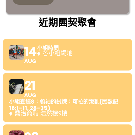
近期團契聚會
14
小組時間
各小組場地
AUG
21
AUG
小組查經8：領袖的試煉：可拉的叛亂(民數記
16:1–11, 28–35)
喬治商職 浩然樓9樓