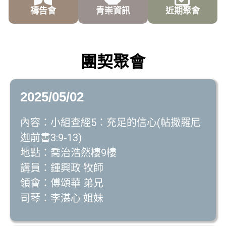
禱告會
青崇資訊
近期聚會
團契聚會
2025/05/02
內容：小組查經5：充足的信心(帖撒羅尼
迦前書3:9-13)
地點：喬治浩然樓9樓
講員：鍾興政 牧師
領會：傅頌華 弟兄
司琴：李湛心 姐妹