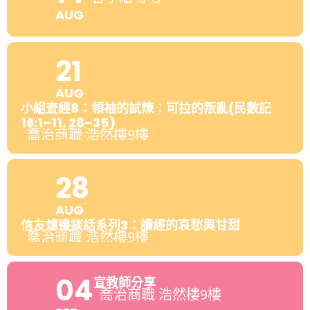
AUG
21
AUG
小組查經8：領袖的試煉：可拉的叛亂(民數記
16:1–11, 28–35)
喬治商職 浩然樓9樓
28
AUG
信友爐邊談話系列3：讀經的哀愁與甘甜
喬治商職 浩然樓9樓
04
宣教師分享
喬治商職 浩然樓9樓