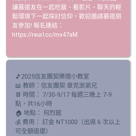
讓慕道友在一起吃飯、看影片、聊天的輕
鬆環境下一起探討信仰。歡迎邀請慕道朋
友參加! 報名連結：
https://reurl.cc/mx47aM
🎵2025信友團契樂理小教室
📖 教師：信友團契 章克澍弟兄
📆 時間： 7/30-9/17 每週三晚上 7-9
點，共16小時
🏠 地點： 何烈館
💰 費用： 訂金 NT1000（出席 6 次以上
可全額退還）