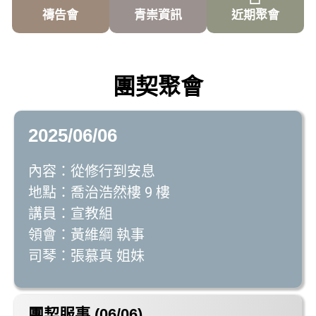
禱告會
青崇資訊
近期聚會
團契聚會
2025/06/06
內容：從修行到安息
地點：喬治浩然樓 9 樓
講員：宣教組
領會：黃維綱 執事
司琴：張慕真 姐妹
團契服事 (06/06)