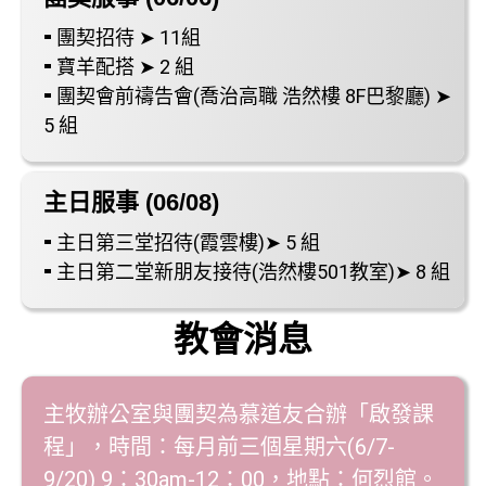
⁃ 團契招待 ➤ 11組
⁃ 寶羊配搭 ➤ 2 組
⁃ 團契會前禱告會(喬治高職 浩然樓 8F巴黎廳) ➤
5 組
主日服事 (06/08)
⁃ 主日第三堂招待(霞雲樓)➤ 5 組
⁃ 主日第二堂新朋友接待(浩然樓501教室)➤ 8 組
教會消息
主牧辦公室與團契為慕道友合辦「啟發課
程」，時間：每月前三個星期六(6/7-
9/20) 9：30am-12：00，地點：何烈館。