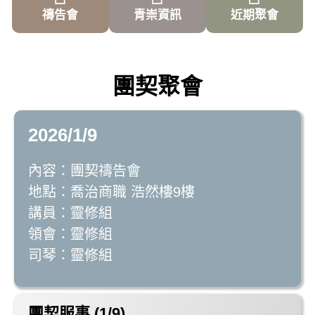
禱告會
青崇資訊
近期聚會
團契聚會
2026/1/9
內容：團契禱告會
地點：喬治商職 浩然樓9樓
講員：靈修組
領會：靈修組
司琴：靈修組
團契服事 (1/9)