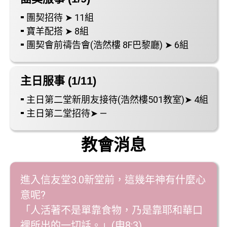
⁃ 團契招待 ➤ 11組
⁃ 寶羊配搭 ➤ 8組
⁃ 團契會前禱告會(浩然樓 8F巴黎廳) ➤ 6組
主日服事 (1/11)
⁃ 主日第二堂新朋友接待(浩然樓501教室)➤ 4組
⁃ 主日第二堂招待➤ —
教會消息
進入信友堂3.0新堂前，這幾年神有什麼心
意呢?
「人活著不是單靠食物，乃是靠耶和華口
裡所出的一切話。」(申8:3)