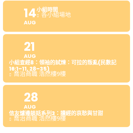
14
小組時間
各小組場地
AUG
21
AUG
小組查經8：領袖的試煉：可拉的叛亂(民數記
16:1–11, 28–35)
喬治商職 浩然樓9樓
28
AUG
信友爐邊談話系列3：讀經的哀愁與甘甜
喬治商職 浩然樓9樓